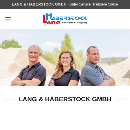
Skip
LANG & HABERSTOCK GMBH
| Guter Service ist unsere Stärke
to
content
LANG & HABERSTOCK GMBH