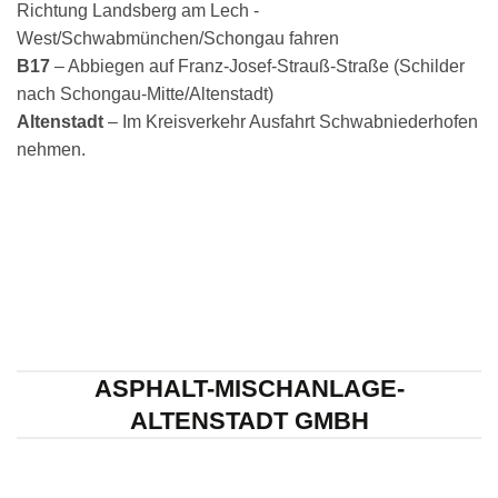
Richtung
Landsberg am Lech -
West
/
Schwabmünchen
/
Schongau
fahren
B
17
–
A
bbiegen auf
Franz-Josef-Strauß-Straße
(Schilder
nach
Schongau-Mitte
/
Altenstadt
)
Altenstadt
–
Im Kreisverkehr
Ausfahrt Schwabniederhofen
nehmen.
ASPHALT-MISCHANLAGE-
ALTENSTADT GMBH